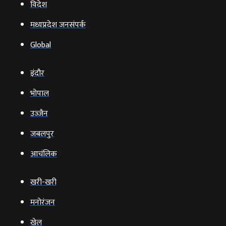
विदेश
मध्यप्रदेश जनसंपर्क
Global
इंदौर
भोपाल
उज्‍जैन
जबलपुर
आचंलिक
खरी-खरी
मनोरंजन
खेल