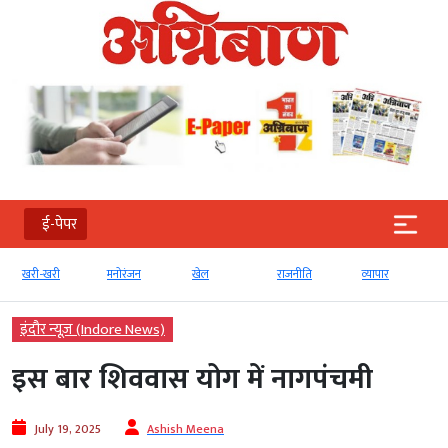
ई-पेपर
खरी-खरी
मनोरंजन
खेल
राजनीति
व्‍यापार
इंदौर न्यूज़ (Indore News)
इस बार शिववास योग में नागपंचमी
July 19, 2025
Ashish Meena