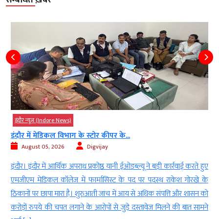
सम्बंधित ख़बरें
दौर न्यूज़ (Indore News)
इंदौर न
ौर में मेडिकल विभाग के स्टोर कीपर के...
विमान क
August 05, 2026
Digvijay
Aug
ौर। इंदौर में आर्थिक अपराध प्रकोष्ठ यानी ईओडब्ल्यू ने बड़ी कार्रवाई करते हुए
एयर इंड
जीएम मेडिकल कॉलेज में फार्मासिस्ट के पद पर पदस्थ राकेश गोरखे के
बाद डीआ
ानों पर छापा मारा है। शुरुआती जांच में आय से अधिक संपत्ति और शासन को
पूरा ने
ड़ों रुपये की चपत लगाने के आरोपों से जुड़े दस्तावेज मिलने की बात सामने
में सो