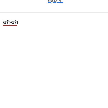
मोहनदास...
खरी-खरी