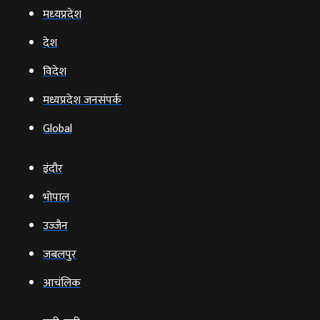
मध्‍यप्रदेश
देश
विदेश
मध्यप्रदेश जनसंपर्क
Global
इंदौर
भोपाल
उज्‍जैन
जबलपुर
आचंलिक