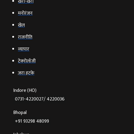
खरी-खरी
मनोरंजन
खेल
राजनीति
व्‍यापार
टेक्‍नोलॉजी
ज़रा हटके
Indore (HO)
0731-4220027/ 4220036
Bhopal
+91 93298 48099