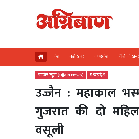
देश
बड़ी खबर
मध्‍यप्रदेश
जिले की खब
उज्‍जैन न्यूज़ (Ujjain News)
मध्‍यप्रदेश
उज्जैन : महाकाल भस
गुजरात की दो महि
वसूली