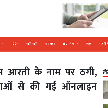
र
विदेश
खरी-खरी
मनोरंजन
जीवनशैली
खेल
राजनीत
्म आरती के नाम पर ठगी,
ले
लाओं से की गई ऑनलाइन