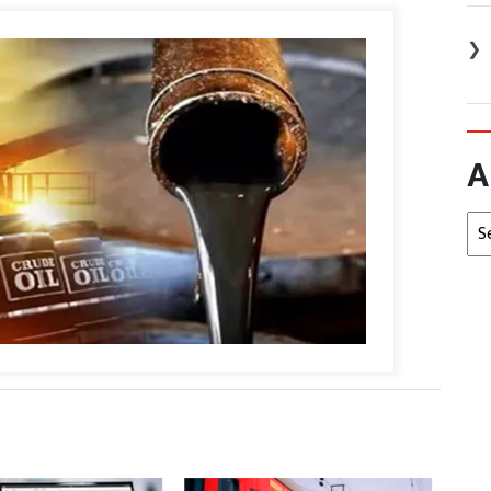
❯
A
Arc