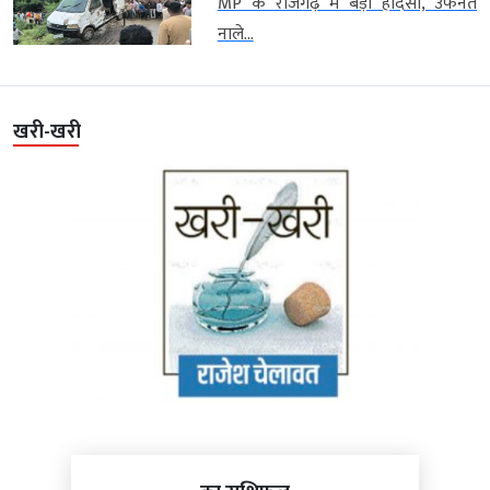
MP के राजगढ़ में बड़ा हादसा, उफनते
नाले...
खरी-खरी