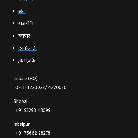
खेल
राजनीति
व्‍यापार
टेक्‍नोलॉजी
ज़रा हटके
Indore (HO)
0731-4220027/ 4220036
Bhopal
+91 93298 48099
Jabalpur
+91 75662 28278