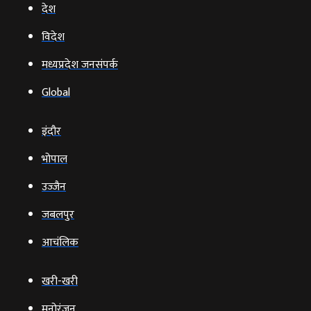
देश
विदेश
मध्यप्रदेश जनसंपर्क
Global
इंदौर
भोपाल
उज्‍जैन
जबलपुर
आचंलिक
खरी-खरी
मनोरंजन