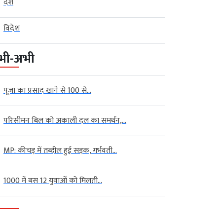
देश
विदेश
भी-अभी
पूजा का प्रसाद खाने से 100 से...
परिसीमन बिल को अकाली दल का समर्थन,...
MP: कीचड़ में तब्दील हुई सड़क, गर्भवती...
1000 में बस 12 युवाओं को मिलती...
 न्यूज़ (Indore News)
इंदौर न्यूज़ (Indore News)
मध्‍यप्रदेश