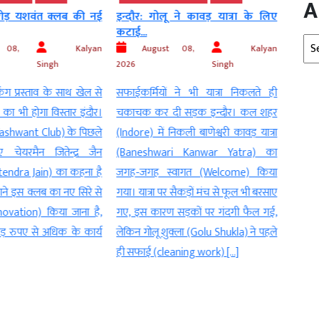
A
ू ने कावड़ यात्रा के लिए
इंदौर: पटवारियों की हड़ताल खत्म, काम
पूर्व
पर लौटे
फंडिंग
Arc
t 08,
Kalyan
August 08,
Kalyan
Au
Singh
2026
Singh
इंदौर
 ने भी यात्रा निकलते ही
मांगों पर सरकार के आश्वासन के बाद संघ ने 3
है। 2
ी सड़क इन्दौर। कल शहर
माह के लिए आंदोलन किया स्थगित इंदौर।
आरोप
निकली बाणेश्वरी कावड़ यात्रा
अपनी विभिन्न मांगों को लेकर हड़ताल
कुख्य
ri Kanwar Yatra) का
(strike) पर चल रहे पटवारियों (Patwaris)
को सद
वागत (Welcome) किया
ने सरकार (Government) के आश्वासन के
है। जा
 सैकड़ों मंच से फूल भी बरसाए
बाद आंदोलन स्थगित कर दिया है। मध्यप्रदेश
कश्मीर
 सड़कों पर गंदगी फैल गई,
पटवारी संघ के प्रांताध्यक्ष ने उपस्थित जिला
लाइसें
क्ला (Golu Shukla) ने पहले
अध्यक्षों की सहमति से हड़ताल को […]
aning work) […]