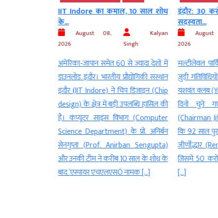
ाल, 10 साल शोध
इंदौर: 30 करोड़ यशवंत क्लब की नई
इन्दौर: गोल
सदस्यता...
कटाई...
Kalyan
August 08,
Kalyan
Augus
Singh
2026
Singh
2026
से ज्यादा देशों में
मल्टीलेवल पार्किंग प्रस्ताव के साथ खेल से
सफाईकर्मियों
प्रौद्योगिकी संस्थान
जुड़ी गतिविधियों का भी होगा विस्तार इंदौर।
चकाचक कर द
े चिप डिजाइन (Chip
यशवंत क्लब (Yashwant Club) के पिछले
(Indore) में 
बड़ी उपलब्धि हासिल की
दिनों चुने गए चेयरमैन जितेन्द्र जैन
(Baneshwa
 विभाग (Computer
(Chairman Jitendra Jain) का कहना है
जगह-जगह स्
 के प्रो. अनिर्बन
कि 92 साल पुराने इस क्लब का नए सिरे से
गया। यात्रा पर
nirban Sengupta)
जीर्णोद्धार (Renovation) किया जाना है,
गए, इस कारण
 10 साल के शोध के
जिसमें 50 करोड़ रुपए से अधिक के कार्य
लेकिन गोलू शु
सÓ नामक […]
[…]
ही सफाई (cle