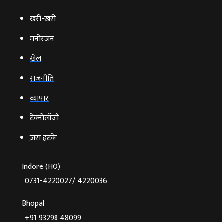
खरी-खरी
मनोरंजन
खेल
राजनीति
व्‍यापार
टेक्‍नोलॉजी
ज़रा हटके
Indore (HO)
0731-4220027/ 4220036
Bhopal
+91 93298 48099