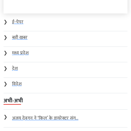
❯
ई-पेपर
❯
बड़ी खबर
❯
मध्य प्रदेश
❯
देश
❯
विदेश
अभी-अभी
❯
अजय देवगन ने ‘किल’ के डायरेक्टर संग...