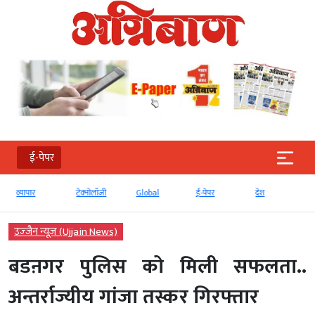
ई-पेपर
व्‍यापार
टेक्‍नोलॉजी
Global
ई-पेपर
देश
उज्‍जैन न्यूज़ (Ujjain News)
बडऩगर पुलिस को मिली सफलता..
अन्तर्राज्यीय गांजा तस्कर गिरफ्तार