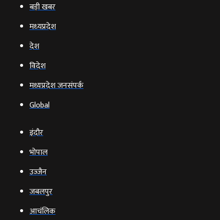
बड़ी खबर
मध्‍यप्रदेश
देश
विदेश
मध्यप्रदेश जनसंपर्क
Global
इंदौर
भोपाल
उज्‍जैन
जबलपुर
आचंलिक