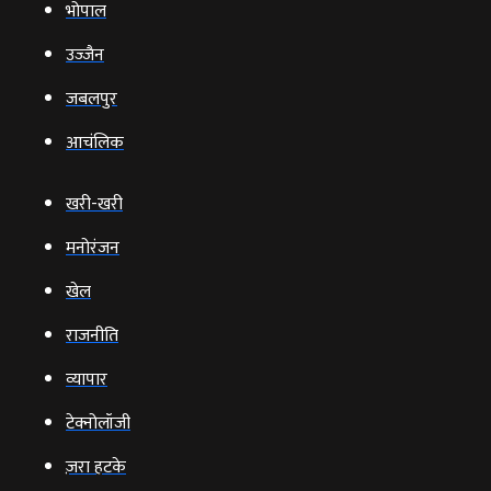
भोपाल
उज्‍जैन
जबलपुर
आचंलिक
खरी-खरी
मनोरंजन
खेल
राजनीति
व्‍यापार
टेक्‍नोलॉजी
ज़रा हटके