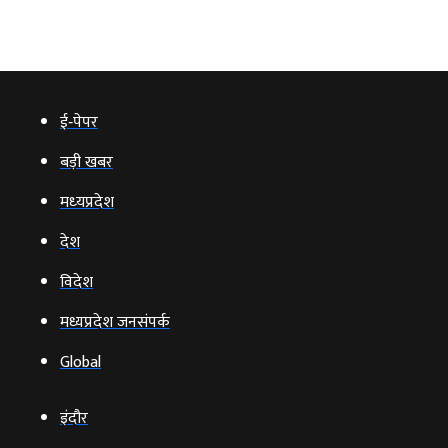
ई‑पेपर
बड़ी खबर
मध्‍यप्रदेश
देश
विदेश
मध्यप्रदेश जनसंपर्क
Global
इंदौर