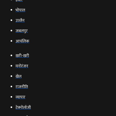
भोपाल
उज्‍जैन
जबलपुर
आचंलिक
खरी-खरी
मनोरंजन
खेल
राजनीति
व्‍यापार
टेक्‍नोलॉजी