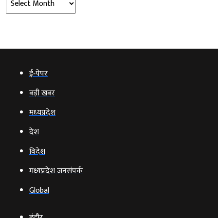
ई‑पेपर
बड़ी खबर
मध्‍यप्रदेश
देश
विदेश
मध्यप्रदेश जनसंपर्क
Global
इंदौर