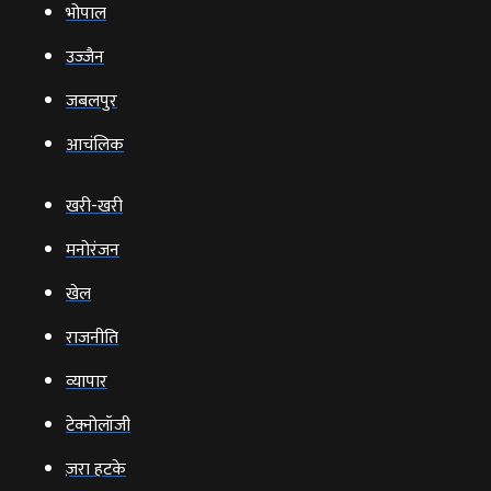
भोपाल
उज्‍जैन
जबलपुर
आचंलिक
खरी-खरी
मनोरंजन
खेल
राजनीति
व्‍यापार
टेक्‍नोलॉजी
ज़रा हटके