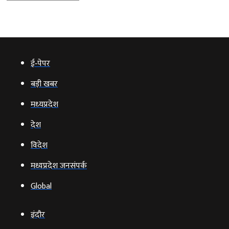
ई‑पेपर
बड़ी खबर
मध्‍यप्रदेश
देश
विदेश
मध्यप्रदेश जनसंपर्क
Global
इंदौर