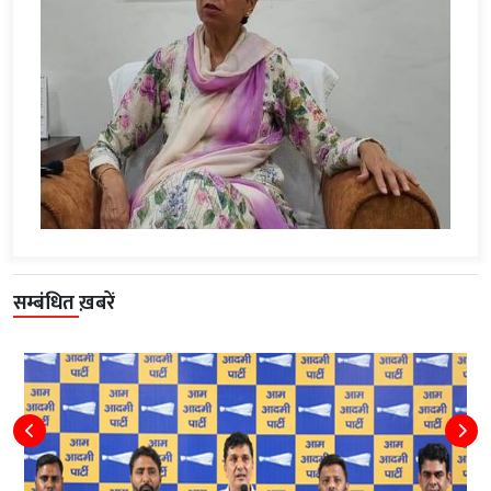
सम्बंधित ख़बरें