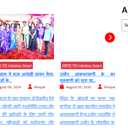
A
Arc
(Jabalpur News)
जबलपुर न्यूज़ (Jabalpur News)
जबलपु
 सजा अनोखी सावन मेला,
उज्जैन आकाशवाणी के कार्यक्रम
ट्रांस
युववाणी को सुना जा...
Au
, 2026
bhopal
August 03, 2026
bhopal
जबलपु
साथ शुभारंभ, दो दिवसीय मेले
विदेश के श्रोताओं का भरपूर प्यार, युवा
विशे
ी, साड़ी, हस्तनिर्मित उत्पाद और
कंपीयर से खास बातचीत-नानाखेड़ा में स्थित
महत्व
खरीदारी के लिए उमड़ी भीड़
आकाशवाणी केन्द्र उज्जैन (इंदरसिंह चौहान)।
ट्रां
िलाओं को स्वरोजगार और
आकाशवाणी उज्जैन के लोकप्रिय कार्यक्रम
उज्जै