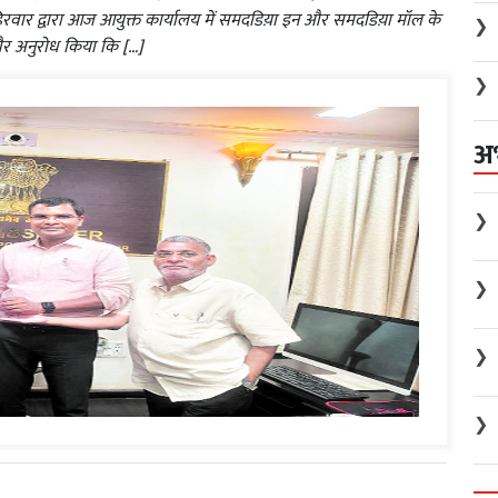
 अहिरवार द्वारा आज आयुक्त कार्यालय में समदडिय़ा इन और समदडिय़ा मॉल के
❯
र अनुरोध किया कि […]
❯
अ
❯
❯
❯
❯