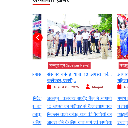
 News)
जबलपुर न्यूज़ (Jabalpur News)
जबलपुर न्यूज़ 
, स्कूल के आसपास
संस्कार कांवड़ यात्रा 10 अगस्त को…
आधारताल में
कलेक्टर, एसपी,...
महिलाओं के...
bhopal
August 06, 2026
bhopal
August 06
परे हटाने के निर्देश
जबलपुर। कलेक्टर राघवेंद्र सिंह ने आगामी
गणेश वंदना के 
कों में आदेश का
10 अगस्त को गौरीघाट से कैलाशधाम तक
में राखी, ज्वेलर
ों के आसपास तंबाकू
निकलने वाली कांवड़ यात्रा की तैयारियों का
त्योहारों की 
बिक्री रोकने के लिए
जायजा लेने के लिए यात्रा मार्ग एवं खमरिया
जबलपुर। मह