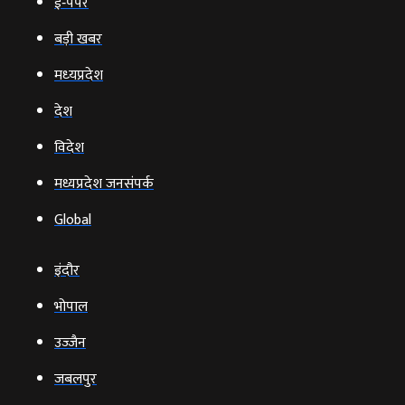
ई‑पेपर
बड़ी खबर
मध्‍यप्रदेश
देश
विदेश
मध्यप्रदेश जनसंपर्क
Global
इंदौर
भोपाल
उज्‍जैन
जबलपुर