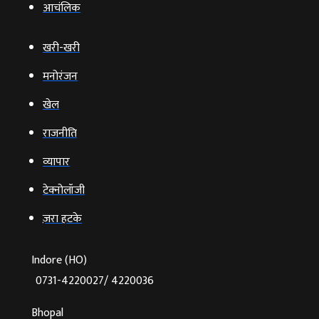
आचंलिक
खरी-खरी
मनोरंजन
खेल
राजनीति
व्‍यापार
टेक्‍नोलॉजी
ज़रा हटके
Indore (HO)
0731-4220027/ 4220036
Bhopal