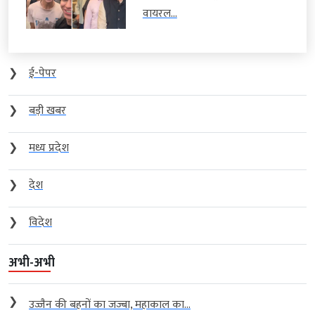
वायरल...
❯
ई-पेपर
❯
बड़ी खबर
❯
मध्य प्रदेश
❯
देश
❯
विदेश
अभी-अभी
❯
उज्जैन की बहनों का जज्बा, महाकाल का...