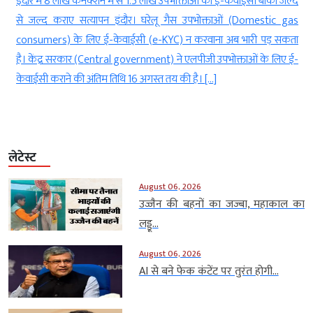
च
इंदौर में 8 लाख कनेक्शन में से 1.5 लाख उपभोक्ताओं का ई-केवाईसी बाकी जल्द
ज
से जल्द कराए सत्यापन इंदौर। घरेलू गैस उपभोक्ताओं (Domestic gas
ी
consumers) के लिए ई-केवाईसी (e-KYC) न करवाना अब भारी पड़ सकता
ो
है। केंद्र सरकार (Central government) ने एलपीजी उपभोक्ताओं के लिए ई-
केवाईसी कराने की अंतिम तिथि 16 अगस्त तय की है। […]
लेटेस्ट
August 06, 2026
उज्जैन की बहनों का जज्बा, महाकाल का
लड्डू...
August 06, 2026
AI से बने फेक कंटेंट पर तुरंत होगी...