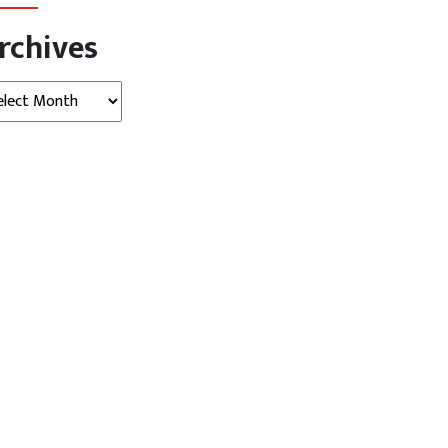
rchives
hives