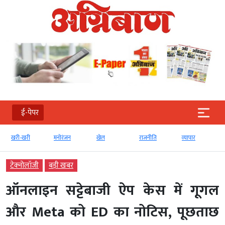
ई-पेपर
खरी-खरी
मनोरंजन
खेल
राजनीति
व्‍यापार
टेक्‍नोलॉजी
बड़ी खबर
ऑनलाइन सट्टेबाजी ऐप केस में गूगल
और Meta को ED का नोटिस, पूछताछ