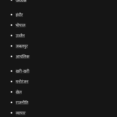
Global
इंदौर
भोपाल
उज्‍जैन
जबलपुर
आचंलिक
खरी-खरी
मनोरंजन
खेल
राजनीति
व्‍यापार