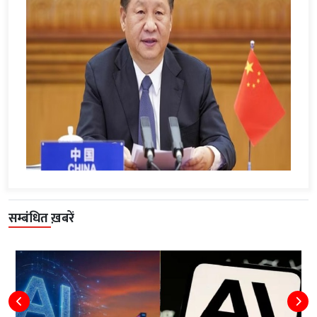
सम्बंधित ख़बरें