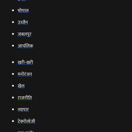
भोपाल
उज्‍जैन
जबलपुर
आचंलिक
खरी-खरी
मनोरंजन
खेल
राजनीति
व्‍यापार
टेक्‍नोलॉजी