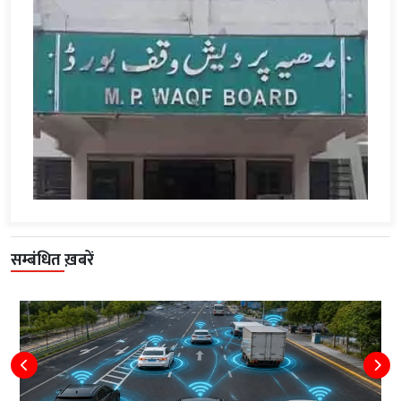
सम्बंधित ख़बरें