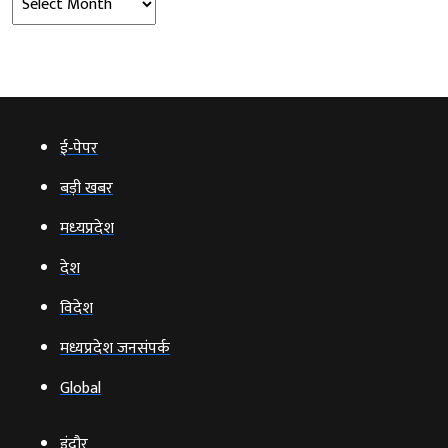
ई‑पेपर
बड़ी खबर
मध्‍यप्रदेश
देश
विदेश
मध्यप्रदेश जनसंपर्क
Global
इंदौर