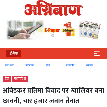
ई-पेपर
खरी-खरी
मनोरंजन
खेल
राजनीति
व्‍यापार
देश
मध्‍यप्रदेश
आंबेडकर प्रतिमा विवाद पर ग्वालियर बना
छावनी, चार हजार जवान तैनात