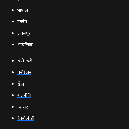
भोपाल
उज्‍जैन
जबलपुर
आचंलिक
खरी-खरी
मनोरंजन
खेल
राजनीति
व्‍यापार
टेक्‍नोलॉजी