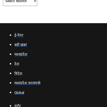
ई‑पेपर
बड़ी खबर
मध्‍यप्रदेश
देश
विदेश
मध्यप्रदेश जनसंपर्क
Global
इंदौर