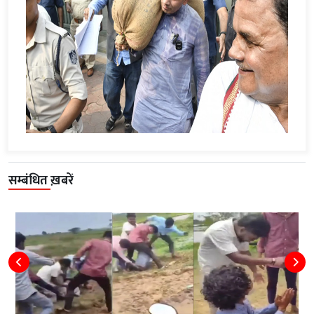
सम्बंधित ख़बरें