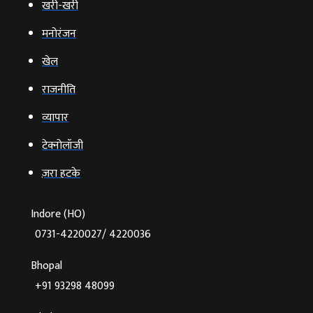
खरी-खरी
मनोरंजन
खेल
राजनीति
व्‍यापार
टेक्‍नोलॉजी
ज़रा हटके
Indore (HO)
0731-4220027/ 4220036
Bhopal
+91 93298 48099