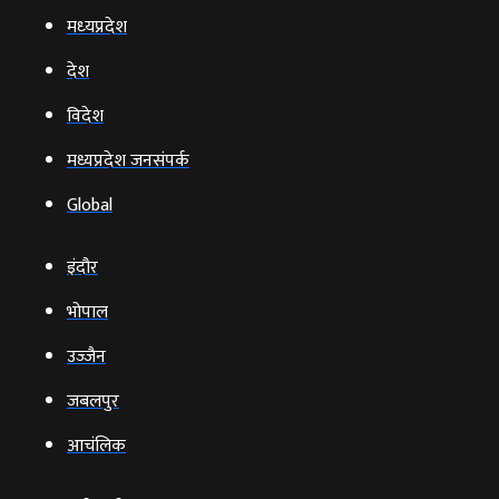
मध्‍यप्रदेश
देश
विदेश
मध्यप्रदेश जनसंपर्क
Global
इंदौर
भोपाल
उज्‍जैन
जबलपुर
आचंलिक