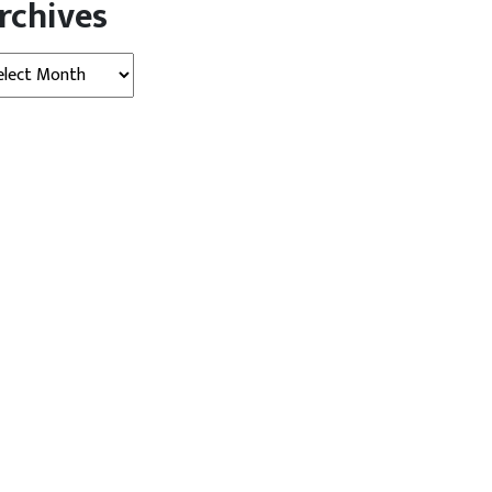
rchives
hives
 न्यूज़ (Indore News)
मध्‍यप्रदेश
इंदौर न्यूज़ (Indore News)
मध्‍यप्रदेश
भ बच्चन का पसंदीदा गोवर्धन घी
इंदौर: किन्नरों के लिए राजबाड़ा के