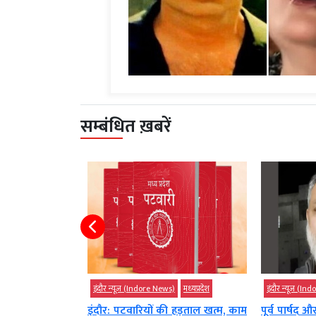
सम्बंधित ख़बरें
)
मध्‍यप्रदेश
इंदौर न्यूज़ (Indore News)
मध्‍यप्रदेश
इंदौर न्यूज़ (I
वड़ यात्रा के लिए
इंदौर: पटवारियों की हड़ताल खत्म, काम
पूर्व पार्षद