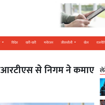
र
विदेश
खरी-खरी
मनोरंजन
जीवनशैली
खेल
राजनीत
 बीआरटीएस से निगम ने कमाए
ले