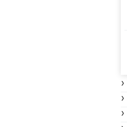
❯
❯
❯