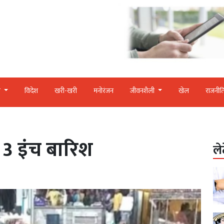
र
विदेश
खरी-खरी
मनोरंजन
जीवनशैली
खेल
राजनीत
ं 3 इंच बारिश
ले