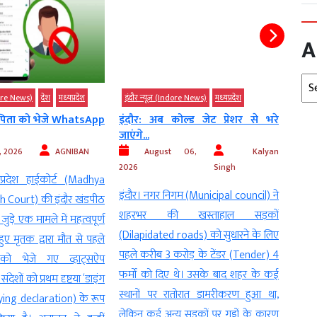
A
Arc
ndore News)
देश
मध्‍यप्रदेश
इंदौर न्यूज़ (Indore News)
मध्‍यप्रदेश
इंदौर
 पिता को भेजे WhatsApp
इंदौर: अब कोल्ड जेट प्रेशर से भरे
इंदौर
जाएंगे...
रफ्तार
, 2026
AGNIBAN
August 06,
Kalyan
2026
Singh
2026
प्रदेश हाईकोर्ट (Madhya
इंदौर। नगर निगम (Municipal council) ने
– 17 
 Court) की इंदौर खंडपीठ
शहरभर की खस्ताहाल सड़कों
धरना-प
 जुड़े एक मामले में महत्वपूर्ण
(Dilapidated roads) को सुधारने के लिए
देरी प
हुए मृतक द्वारा मौत से पहले
पहले करीब 3 करोड़ के टेंडर (Tender) 4
मांगल
को भेजे गए व्हाट्सऐप
फर्मों को दिए थे। उसके बाद शहर के कई
bridg
ेशों को प्रथम दृष्टया ‘डाइंग
स्थानों पर रातोरात डामरीकरण हुआ था,
work) 
Dying declaration) के रूप
लेकिन कई अन्य सड़कों पर गड्ढों के कारण
रहा ह