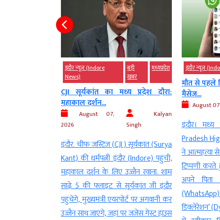
)
मध्‍यप्रदेश
इंदौर न्यूज़ (Indore
बड़ी
मध्‍यप्रदेश
इंदौर न्यूज़ (I
News)
खबर
े लिए राजबाड़ा के
मौत से पहले
CJI सूर्यकांत का मध्य प्रदेश दौरा:
मैसेज...
महाकाल दर्शन...
Kalyan
August 07
August 07,
Kalyan
Singh
इंदौर। मध्य 
2026
Singh
के साथ करते हैं
Pradesh High
इंदौर. चीफ जस्टिज (CJI ) सूर्यकांत (Surya
र 500 रुपए प्रति
ने आत्महत्या से
Kant) की धर्मपत्नी इंदौर (Indore) पहुंची,
शहरभर में किन्नरों
टिप्पणी करते 
महाकाल दर्शन के लिए उज्जैन रवाना. शाम
ारा की जाने वाली
अपने पिता 
साढ़े 5 की फ्लाइट से सूर्यकांत जी इंदौर
ी (Arbitrary and
(WhatsApp) संद
पहुंचेंगे, मुख्यमंत्री एयरपोर्ट पर अगवानी कर
) और दादागीरी से
डिक्लेरेशन’ (
उज्जैन साथ जाएंगे, जहां पर जजेस गेस्ट हाउस
 दुकानदार-व्यापारी