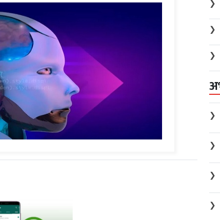
❯
❯
❯
अ
❯
❯
❯
❯