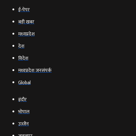
ई‑पेपर
बड़ी खबर
मध्‍यप्रदेश
देश
विदेश
मध्यप्रदेश जनसंपर्क
Global
इंदौर
भोपाल
उज्‍जैन