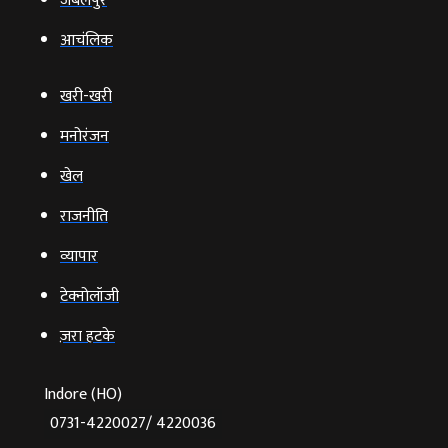
जबलपुर
आचंलिक
खरी-खरी
मनोरंजन
खेल
राजनीति
व्‍यापार
टेक्‍नोलॉजी
ज़रा हटके
Indore (HO)
0731-4220027/ 4220036