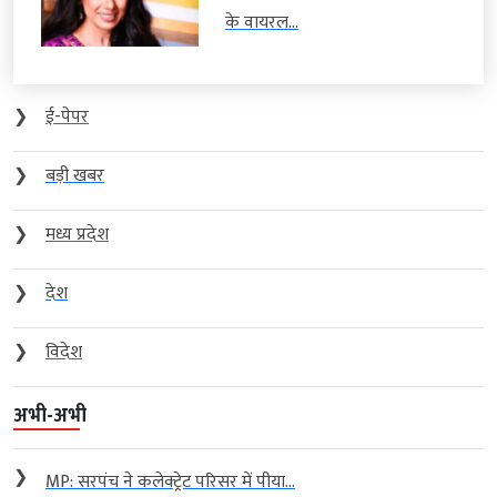
के वायरल...
❯
ई-पेपर
❯
बड़ी खबर
❯
मध्य प्रदेश
❯
देश
❯
विदेश
अभी-अभी
❯
MP: सरपंच ने कलेक्ट्रेट परिसर में पीया...