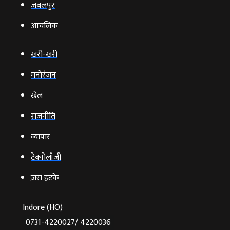
जबलपुर
आचंलिक
खरी-खरी
मनोरंजन
खेल
राजनीति
व्‍यापार
टेक्‍नोलॉजी
ज़रा हटके
Indore (HO)
0731-4220027/ 4220036