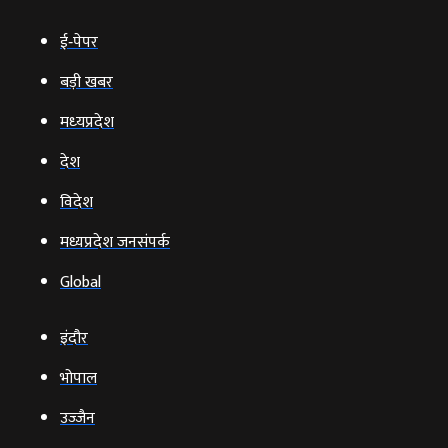
ई‑पेपर
बड़ी खबर
मध्‍यप्रदेश
देश
विदेश
मध्यप्रदेश जनसंपर्क
Global
इंदौर
भोपाल
उज्‍जैन