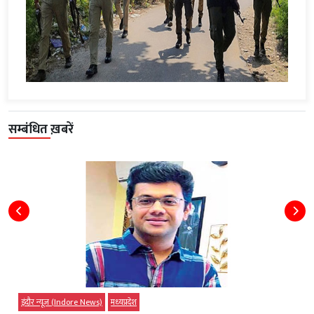
सम्बंधित ख़बरें
इंदौर न्यूज़ (Indore News)
मध्‍यप्रदेश