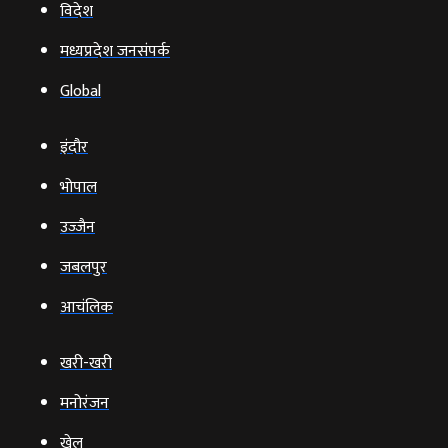
विदेश
मध्यप्रदेश जनसंपर्क
Global
इंदौर
भोपाल
उज्‍जैन
जबलपुर
आचंलिक
खरी-खरी
मनोरंजन
खेल