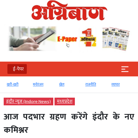
ई-पेपर
खरी-खरी
मनोरंजन
खेल
राजनीति
व्‍यापार
इंदौर न्यूज़ (Indore News)
मध्‍यप्रदेश
आज पदभार ग्रहण करेंगे इंदौर के नए
कमिश्नर