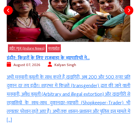
इंदौर न्यूज़ (Indore News)
मध्‍यप्रदेश
इंदौर: किन्नरों के लिए राजबाड़ा के व्यापारियों ने...
August 07, 2026
Kalyan Singh
ड
अभी मनमानी वसूली के साथ करते हैं दादागिरी, अब 200 और 500 रुपए प्रति
ी
दुकान दर तय इंदौर। शहरभर में किन्नरों (transgender) द्वारा की जाने वाली
ा
मनमानी, अवैध वसूली (Arbitrary and illegal extortion) और दादागीरी से
म
रहवासियों के साथ-साथ दुकानदार-व्यापारी (Shopkeeper-Trader) भी
लगातार परेशान रहते आए हैं। अभी तक शासन-प्रशासन और पुलिस इस मामले में
[…]