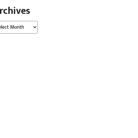
rchives
hives