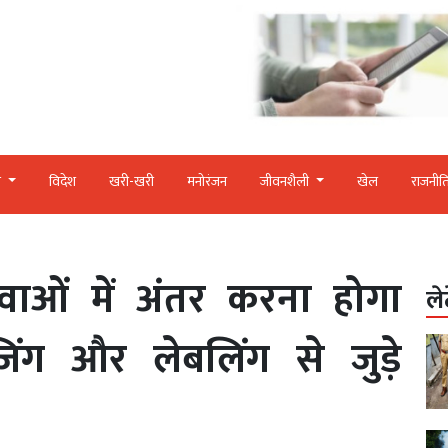
र
विदेश
खरी-खरी
मनोरंजन
जीवनशैली
खेल
राजनीत
दवाओं में अंतर करना होगा
ले
िंग और लेबलिंग से जुड़े