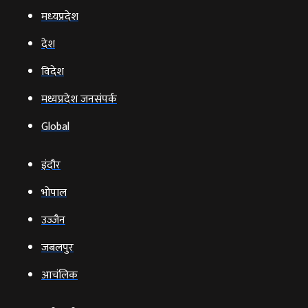
मध्‍यप्रदेश
देश
विदेश
मध्यप्रदेश जनसंपर्क
Global
इंदौर
भोपाल
उज्‍जैन
जबलपुर
आचंलिक