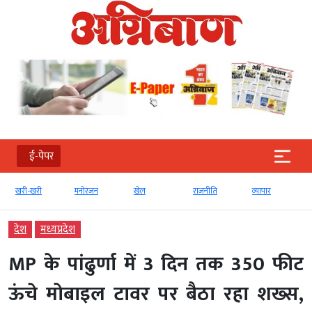
ई-पेपर
खरी-खरी
मनोरंजन
खेल
राजनीति
व्‍यापार
देश
मध्‍यप्रदेश
MP के पांढुर्णा में 3 दिन तक 350 फीट
ऊंचे मोबाइल टावर पर बैठा रहा शख्स,