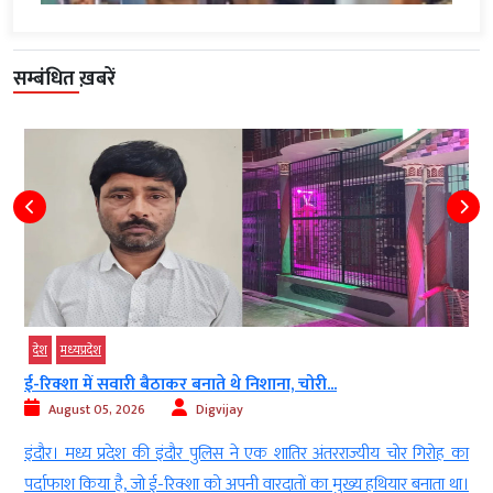
सम्बंधित ख़बरें
श
मध्‍यप्रदेश
देश
िक्शा में सवारी बैठाकर बनाते थे निशाना, चोरी...
करोड़ो
August 05, 2026
Digvijay
Aug
ौर। मध्य प्रदेश की इंदौर पुलिस ने एक शातिर अंतरराज्यीय चोर गिरोह का
मुंबई। 
दाफाश किया है, जो ई-रिक्शा को अपनी वारदातों का मुख्य हथियार बनाता था।
लाया गय