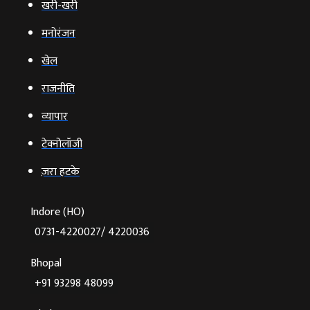
खरी-खरी
मनोरंजन
खेल
राजनीति
व्‍यापार
टेक्‍नोलॉजी
ज़रा हटके
Indore (HO)
0731-4220027/ 4220036
Bhopal
+91 93298 48099