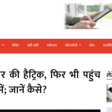
र
विदेश
खरी-खरी
मनोरंजन
जीवनशैली
खेल
राजनीत
र की हैट्रिक, फिर भी पहुंच
ले
; जानें कैसे?