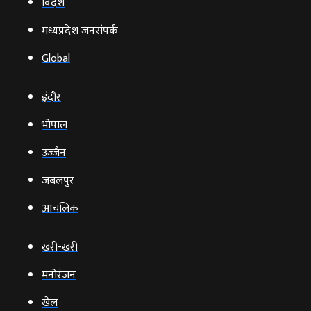
विदेश
मध्यप्रदेश जनसंपर्क
Global
इंदौर
भोपाल
उज्‍जैन
जबलपुर
आचंलिक
खरी-खरी
मनोरंजन
खेल