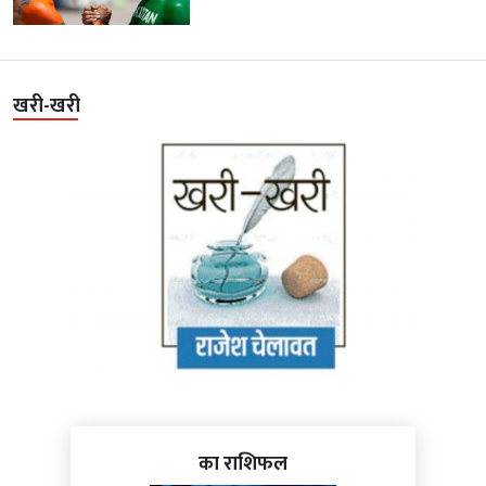
खरी-खरी
का राशिफल