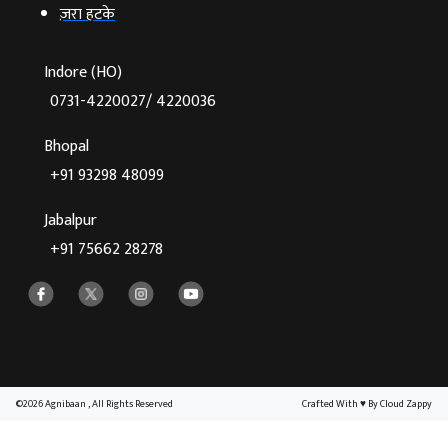
ज़रा हटके
Indore (HO)
0731-4220027/ 4220036
Bhopal
+91 93298 48099
Jabalpur
+91 75662 28278
©2026 Agnibaan , All Rights Reserved
Crafted With
♥
By Cloud Zappy