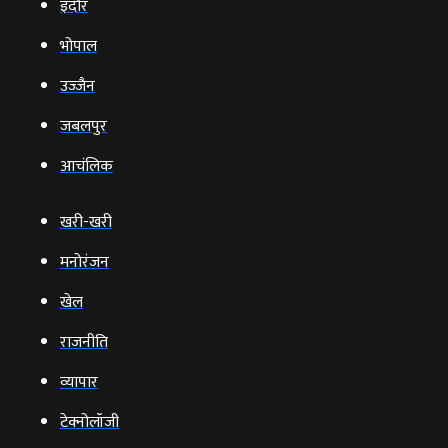
इंदौर
भोपाल
उज्‍जैन
जबलपुर
आचंलिक
खरी-खरी
मनोरंजन
खेल
राजनीति
व्‍यापार
टेक्‍नोलॉजी