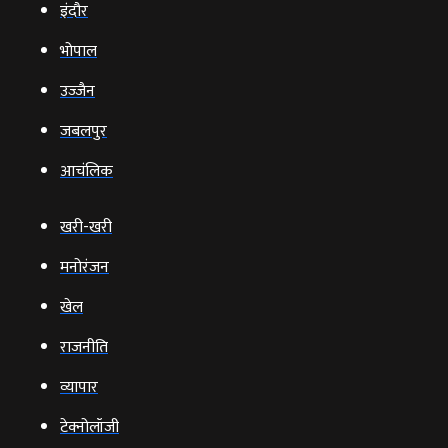
इंदौर
भोपाल
उज्‍जैन
जबलपुर
आचंलिक
खरी-खरी
मनोरंजन
खेल
राजनीति
व्‍यापार
टेक्‍नोलॉजी