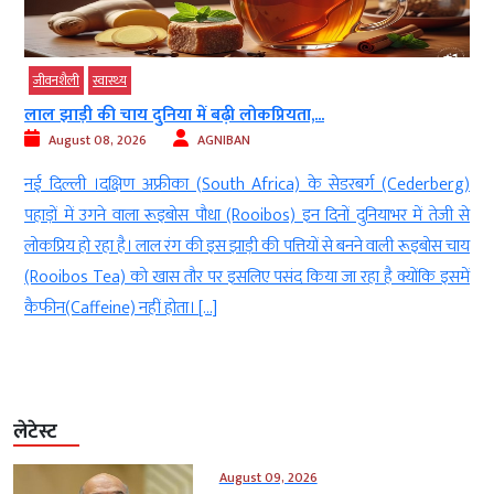
जीवनशैली
स्‍वास्‍थ्‍य
लाल झाड़ी की चाय दुनिया में बढ़ी लोकप्रियता,...
August 08, 2026
AGNIBAN
,
नई दिल्ली ।दक्षिण अफ्रीका (South Africa) के सेडरबर्ग (Cederberg)
त
पहाड़ों में उगने वाला रूइबोस पौधा (Rooibos) इन दिनों दुनियाभर में तेजी से
न
लोकप्रिय हो रहा है। लाल रंग की इस झाड़ी की पत्तियों से बनने वाली रूइबोस चाय
ा
(Rooibos Tea) को खास तौर पर इसलिए पसंद किया जा रहा है क्योंकि इसमें
कैफीन(Caffeine) नहीं होता। […]
लेटेस्ट
August 09, 2026