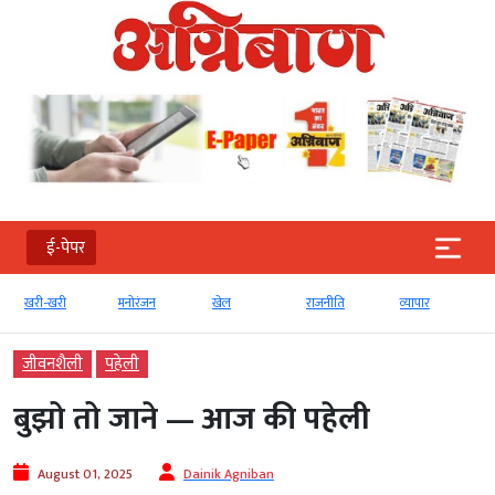
ई-पेपर
खरी-खरी
मनोरंजन
खेल
राजनीति
व्‍यापार
जीवनशैली
पहेली
बुझो तो जाने — आज की पहेली
August 01, 2025
Dainik Agniban