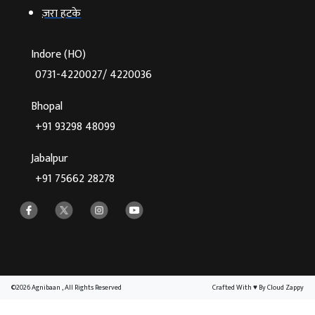
ज़रा हटके
Indore (HO)
0731-4220027/ 4220036
Bhopal
+91 93298 48099
Jabalpur
+91 75662 28278
©2026 Agnibaan , All Rights Reserved
Crafted With
♥
By Cloud Zappy