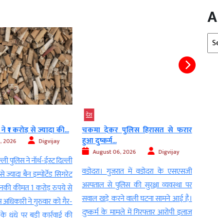
A
Arc
देश
उत्तर प
े ₹1 करोड़ से ज्यादा की...
चकमा देकर पुलिस हिरासत से फरार
UP: 
हुआ दुष्कर्म...
आबान.
, 2026
Digvijay
August 06, 2026
Digvijay
Au
ली पुलिस ने नॉर्थ-ईस्ट दिल्ली
वडोदरा। गुजरात में वडोदरा के एसएसजी
लखनऊ: 
 ज्यादा बैन इम्पोर्टेड सिगरेट
अस्पताल से पुलिस की सुरक्षा व्यवस्था पर
को म
जिनकी कीमत 1 करोड़ रुपये से
सवाल खड़े करने वाली घटना सामने आई है।
अहमद 
िस अधिकारी ने गुरुवार को गैर-
दुष्कर्म के मामले में गिरफ्तार आरोपी इलाज
हो गई
के धंधे पर बड़ी कार्रवाई की