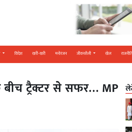
र
विदेश
खरी-खरी
मनोरंजन
जीवनशैली
खेल
राजनीत
के बीच ट्रैक्टर से सफर… MP
ले