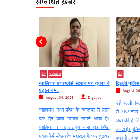
सम्बंधित ख़बरें
देश
मध्‍यप्रदेश
देश
ेज किया तो कॉलेज
ग्वालियर एयरफोर्स स्टेशन पर युवक ने
दिल्ली पुलिस न
पेट्रोल बम...
August 06
Digvijay
August 06, 2026
Digvijay
नई दिल्ली। दिल्
केंद्रापड़ा जिले में
ग्वालियर। मध्य प्रदेश के ग्वालियर से हैरान
से 2.82 लाख से
ड़की को मैसेज करना
कर देने वाला मामला सामने आया है।
जब्त की हैं, 
ी पड़ गया। आरोप है
ग्वालियर के महाराजपुरा थाना क्षेत्र स्थित
ज्यादा है। पुल
र और उसके दोस्तों ने
एयरफोर्स स्टेशन के महाराज गेट पर बुधवार
कानूनी तंबाकू 