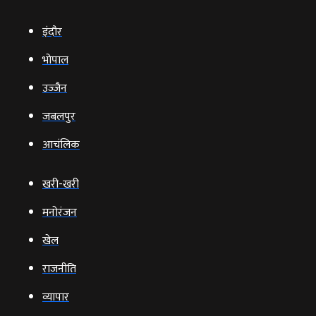
इंदौर
भोपाल
उज्‍जैन
जबलपुर
आचंलिक
खरी-खरी
मनोरंजन
खेल
राजनीति
व्‍यापार