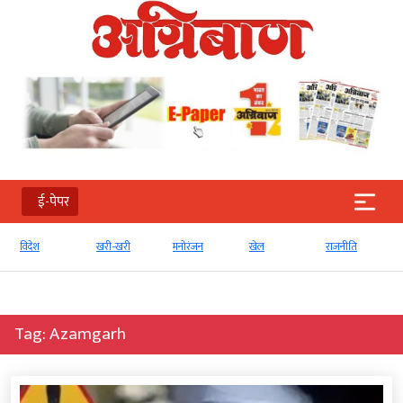
ई-पेपर
खरी-खरी
मनोरंजन
खेल
राजनीति
व्‍यापार
Tag:
Azamgarh