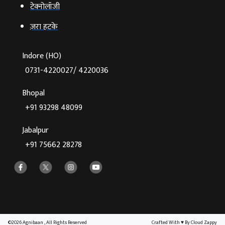
टेक्‍नोलॉजी
ज़रा हटके
Indore (HO)
0731-4220027/ 4220036
Bhopal
+91 93298 48099
Jabalpur
+91 75662 28278
©2026 Agnibaan , All Rights Reserved
Crafted With
♥
By Cloud Zappy