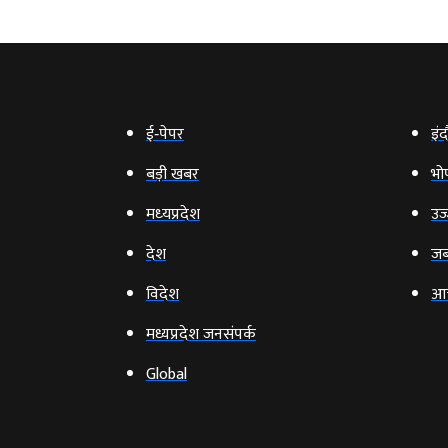
ई‑पेपर
इंद
बड़ी खबर
भो
मध्‍यप्रदेश
उज्
देश
जब
विदेश
आ
मध्यप्रदेश जनसंपर्क
Global