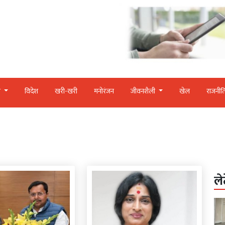
र
विदेश
खरी-खरी
मनोरंजन
जीवनशैली
खेल
राजनीत
ले