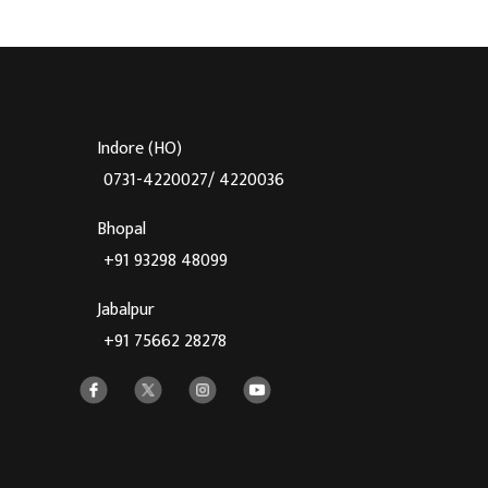
Indore (HO)
0731-4220027/ 4220036
Bhopal
+91 93298 48099
Jabalpur
+91 75662 28278