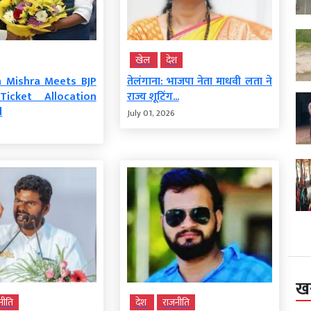
खेल
देश
 Mishra Meets BJP
तेलंगाना: भाजपा नेता माधवी लता ने
Ticket Allocation
राज्य शूटिंग...
d
July 01, 2026
ख
नीति
देश
राजनीति