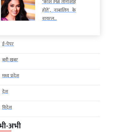
‘काश PM तानाशाह
होते’, नाबालिग के
वायरल...
ई-पेपर
बड़ी खबर
मध्य प्रदेश
देश
विदेश
भी-अभी