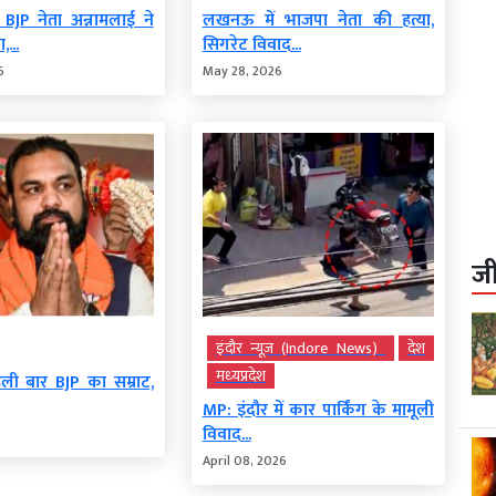
 BJP नेता अन्नामलाई ने
लखनऊ में भाजपा नेता की हत्या,
,...
सिगरेट विवाद...
6
May 28, 2026
ज
इंदौर न्यूज़ (Indore News)
देश
मध्‍यप्रदेश
हली बार BJP का सम्राट,
MP: इंदौर में कार पार्किंग के मामूली
विवाद...
6
April 08, 2026