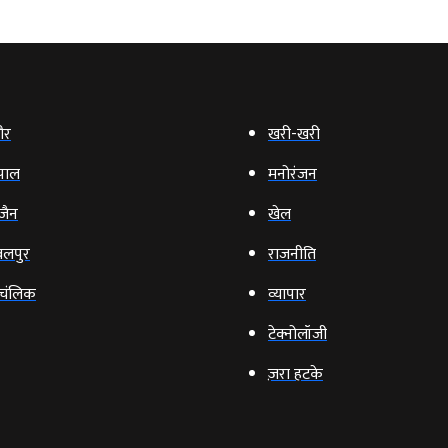
ौर
खरी-खरी
पाल
मनोरंजन
‍जैन
खेल
लपुर
राजनीति
चंलिक
व्‍यापार
टेक्‍नोलॉजी
ज़रा हटके