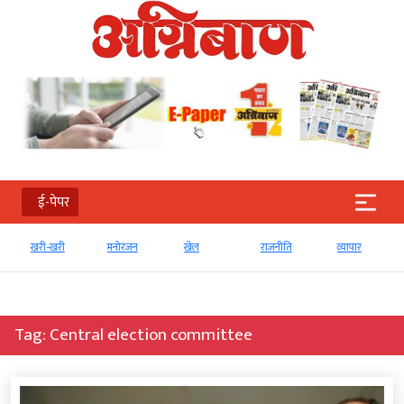
ई-पेपर
खरी-खरी
मनोरंजन
खेल
राजनीति
व्‍यापार
Tag:
Central election committee