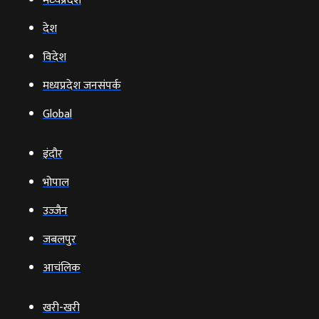
मध्‍यप्रदेश
देश
विदेश
मध्यप्रदेश जनसंपर्क
Global
इंदौर
भोपाल
उज्‍जैन
जबलपुर
आचंलिक
खरी-खरी