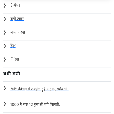
❯
ई-पेपर
❯
बड़ी खबर
❯
मध्य प्रदेश
❯
देश
❯
विदेश
अभी-अभी
❯
MP: कीचड़ में तब्दील हुई सड़क, गर्भवती...
❯
1000 में बस 12 युवाओं को मिलती...