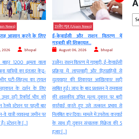
A
Arc
Ujjain News)
उज्‍जैन न्यूज़ (Ujjain News)
उज्‍जै
 और राशन वितरण में
ट्रेन के एसी कोच में आरएसी यात्रियों
रेलव
िकायत...
को...
चैकिंग
, 2026
bhopal
August 06, 2026
bhopal
Au
ितरण में गड़बड़ी, ई-केवाईसी
उज्जैन। ट्रेन के एसी कोच में आरएसी यात्रियों
भीड़ 
लापरवाही और हितग्राहियों से
को भी पूरा बेडरोल किट मिलेगा। रेलवे बोर्ड ने
अभिया
 की शिकायत आखिरकार सही
इस संबंध में आदेश जारी कर दिए हैं। अगर
उज्जै
च के बाद प्रशासन ने रामवासा
आपने कभी ट्रेन में आरएसी (रिजर्वेशन अगेंस्ट
श्रद्ध
चित मूल्य दुकान पर बड़ी
कैंसिलेशन) टिकट पर सफर किया होगा, तो
रेलवे
 हुए उसे तत्काल प्रभाव से
शायद एक सीट दो यात्रियों के साथ साझा
अभिय
या। मामले में उपरोक्त करवाई
करने की परेशानी का सामना करना पड़ा […]
थाना प
कान संचालक विक्रेता की 5
आज सुब