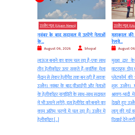
s)
उज्‍जैन न्यूज़ (Ujjain News)
उज्‍जैन न्यूज़ (
में उतरेंगे नेताओं
महाकाल की राह आसान करने के लिए
ई-केवाईसी
रेलवे...
गड़बड़ी की श
bhopal
August 06, 2026
bhopal
August 06
 चल रहा है-एक साथ
मुख्य द्वार के बाहर 1200 क्षमता वाला
उज्जैन। राशन व
ते हैं-कार्तिक मेला
वाटरप्रूफ डोम बना यात्रियों का इंतजार केंद्र-
प्रक्रिया में 
 तक बन रही है सड़क
प्लेटफॉर्म की भीड़ घटी-सिंहस्थ का ट्रायल
दुव्र्यवहार
द वीआईपी और नेताओं
शुरू उज्जैन। महाकाल के दर्शन के लिए
साबित हुई। जां
ी के साथ-साथ सदावल
श्रावण-भादौ में उमड़ रही रिकॉर्ड भीड़ को
की शासकीय उ
 हेलीपेड को बनाने का
देखते हुए उज्जैन रेलवे स्टेशन पर पहली बार
कार्रवाई करते
 रहा है। उज्जैन में
लागू की गई वन-वे यात्री व्यवस्था जमीन पर
निलंबित कर दि
दिखाई देने लगी है। स्टेशन के […]
के साथ ही दु
हजार […]