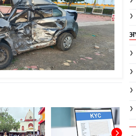
❯
अ
❯
❯
❯
❯