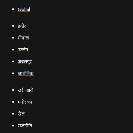
Global
इंदौर
भोपाल
उज्‍जैन
जबलपुर
आचंलिक
खरी-खरी
मनोरंजन
खेल
राजनीति