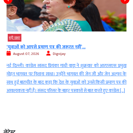
बड़ी खबर
40 साल पुराने बोफोर्स घोटाले की फाइल बंद,...
August 07, 2026
Digvijay
क्रवार को आरएसएस प्रमुख
नई दिल्ली। सुप्रीम कोर्ट ने हिंदुजा ब्रदर्स को बरी करने वाले
न जी और जेन अल्फा के
2005 के फैसले के खिलाफ दायर अंतिम अपील को भी खा
े किसी प्रमाण पत्र की
इसके साथ ही भारत के सबसे चर्चित और लंबे समय तक चलने व
 करते हुए कांग्रेस […]
मामलों में से एक बोफोर्स कांड का कानूनी अध्याय हमेशा के ल
लेटेस्ट