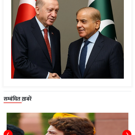
सम्बंधित ख़बरें