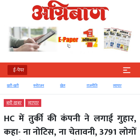
ई-पेपर
री
मनोरंजन
खेल
राजनीति
व्‍यापार
टेक्‍नोलॉजी
बड़ी खबर
व्‍यापार
HC में तुर्की की कंपनी ने लगाई गुहार,
कहा- ना नोटिस, ना चेतावनी, 3791 लोगों