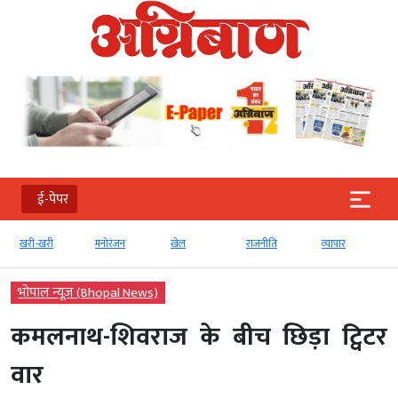
ई-पेपर
खरी-खरी
मनोरंजन
खेल
राजनीति
व्‍यापार
भोपाल न्यूज़ (Bhopal News)
कमलनाथ-शिवराज के बीच छिड़ा ट्विटर
वार