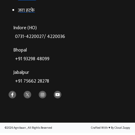
ज़रा हटके
Indore (HO)
0731-4220027/ 4220036
Bhopal
+91 93298 48099
Jabalpur
+91 75662 28278
©2026 Agnibaan , All Rights Reserved
Crafted With
♥
By Cloud Zappy