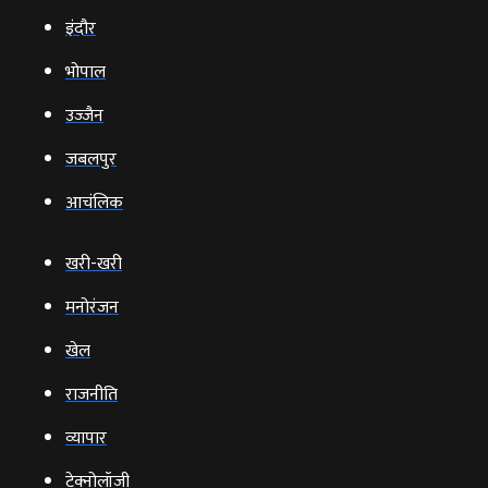
इंदौर
भोपाल
उज्‍जैन
जबलपुर
आचंलिक
खरी-खरी
मनोरंजन
खेल
राजनीति
व्‍यापार
टेक्‍नोलॉजी