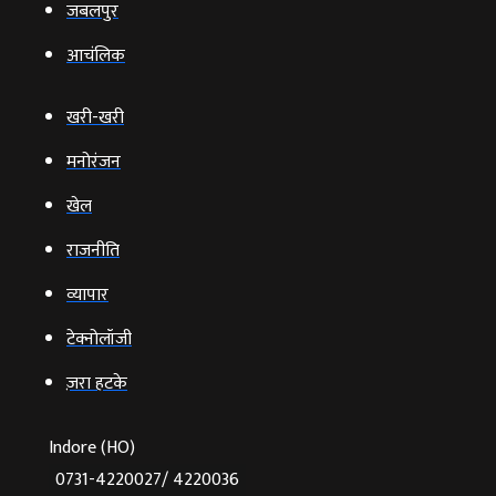
जबलपुर
आचंलिक
खरी-खरी
मनोरंजन
खेल
राजनीति
व्‍यापार
टेक्‍नोलॉजी
ज़रा हटके
Indore (HO)
0731-4220027/ 4220036