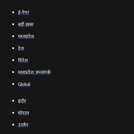
ई‑पेपर
बड़ी खबर
मध्‍यप्रदेश
देश
विदेश
मध्यप्रदेश जनसंपर्क
Global
इंदौर
भोपाल
उज्‍जैन