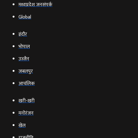
मध्यप्रदेश जनसंपर्क
Global
इंदौर
भोपाल
उज्‍जैन
जबलपुर
आचंलिक
खरी-खरी
मनोरंजन
खेल
राजनीति