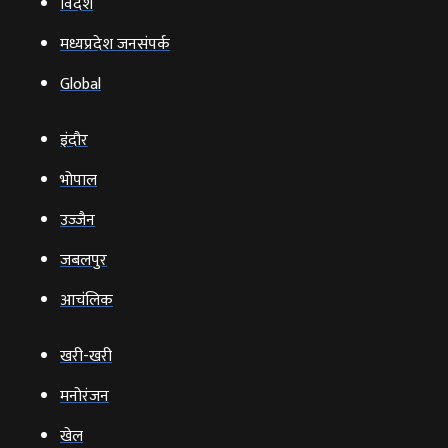
विदेश
मध्यप्रदेश जनसंपर्क
Global
इंदौर
भोपाल
उज्‍जैन
जबलपुर
आचंलिक
खरी-खरी
मनोरंजन
खेल