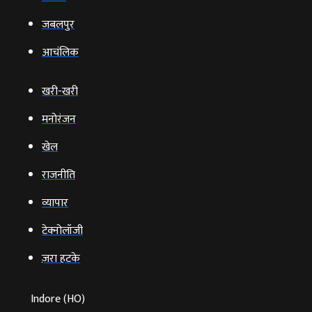
जबलपुर
आचंलिक
खरी-खरी
मनोरंजन
खेल
राजनीति
व्‍यापार
टेक्‍नोलॉजी
ज़रा हटके
Indore (HO)