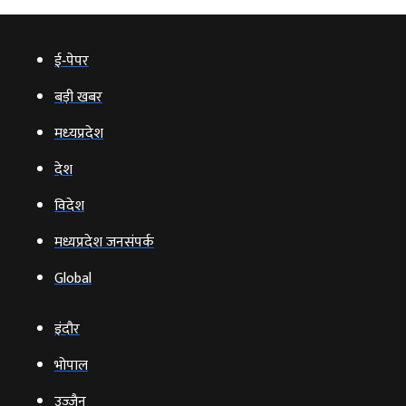
ई‑पेपर
बड़ी खबर
मध्‍यप्रदेश
देश
विदेश
मध्यप्रदेश जनसंपर्क
Global
इंदौर
भोपाल
उज्‍जैन