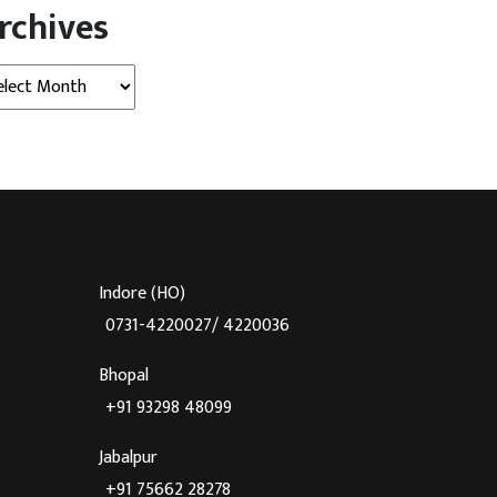
rchives
ह पुलिस ने रेलवे स्टेशन क्षेत्र […]
हुई। ग्राम खेडाखजूरिया में खेड़ा खजुरिया
मंडलम, जवासिया मंडलम, शक्करखेड़ी
hives
मंडलम, मुंडली दोतरू, घोसला में घोसला […]
Indore (HO)
0731-4220027/ 4220036
Bhopal
+91 93298 48099
Jabalpur
+91 75662 28278