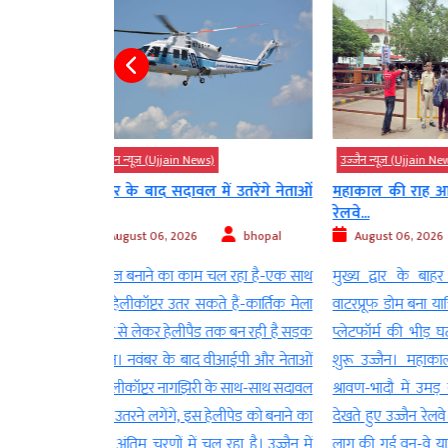
s)
उज्‍जैन न्यूज़ (Ujjain News)
उज्‍जैन न्यूज़ (
में उतरेंगे नेताओं
महाकाल की राह आसान करने के लिए
ई-केवाईसी
रेलवे...
गड़बड़ी की श
bhopal
August 06, 2026
bhopal
August 06
 चल रहा है-एक साथ
मुख्य द्वार के बाहर 1200 क्षमता वाला
उज्जैन। राशन व
ते हैं-कार्तिक मेला
वाटरप्रूफ डोम बना यात्रियों का इंतजार केंद्र-
प्रक्रिया में 
 तक बन रही है सड़क
प्लेटफॉर्म की भीड़ घटी-सिंहस्थ का ट्रायल
दुव्र्यवहार
द वीआईपी और नेताओं
शुरू उज्जैन। महाकाल के दर्शन के लिए
साबित हुई। जां
ी के साथ-साथ सदावल
श्रावण-भादौ में उमड़ रही रिकॉर्ड भीड़ को
की शासकीय उ
 हेलीपेड को बनाने का
देखते हुए उज्जैन रेलवे स्टेशन पर पहली बार
कार्रवाई करते
 रहा है। उज्जैन में
लागू की गई वन-वे यात्री व्यवस्था जमीन पर
निलंबित कर दि