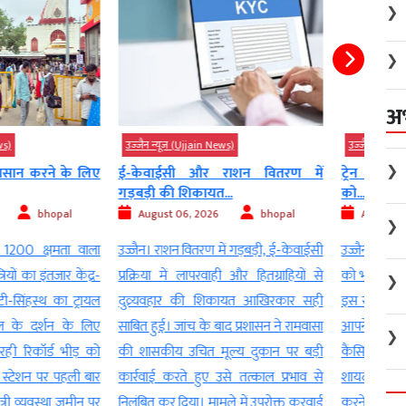
❯
❯
अ
Ujjain News)
उज्‍जैन न्यूज़ (Ujjain News)
उज्‍जै
❯
 और राशन वितरण में
ट्रेन के एसी कोच में आरएसी यात्रियों
रेलव
िकायत...
को...
चैकिंग
, 2026
bhopal
August 06, 2026
bhopal
Au
❯
ितरण में गड़बड़ी, ई-केवाईसी
उज्जैन। ट्रेन के एसी कोच में आरएसी यात्रियों
भीड़ 
लापरवाही और हितग्राहियों से
को भी पूरा बेडरोल किट मिलेगा। रेलवे बोर्ड ने
अभिया
❯
 की शिकायत आखिरकार सही
इस संबंध में आदेश जारी कर दिए हैं। अगर
उज्जै
च के बाद प्रशासन ने रामवासा
आपने कभी ट्रेन में आरएसी (रिजर्वेशन अगेंस्ट
श्रद्ध
❯
चित मूल्य दुकान पर बड़ी
कैंसिलेशन) टिकट पर सफर किया होगा, तो
रेलवे
 हुए उसे तत्काल प्रभाव से
शायद एक सीट दो यात्रियों के साथ साझा
अभिय
या। मामले में उपरोक्त करवाई
करने की परेशानी का सामना करना पड़ा […]
थाना प