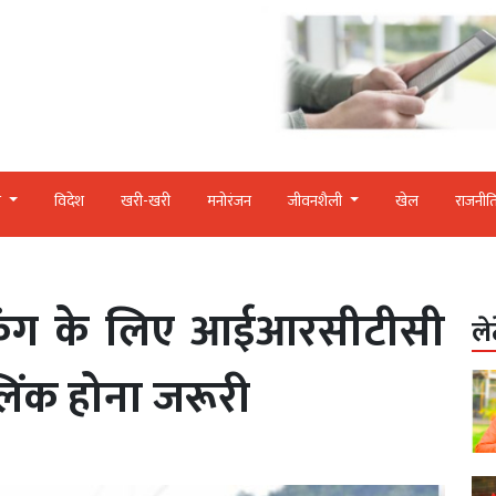
र
विदेश
खरी-खरी
मनोरंजन
जीवनशैली
खेल
राजनीत
ुकिंग के लिए आईआरसीटीसी
ले
िंक होना जरूरी