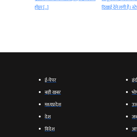
दिखाई देने लगी है। स्टेशन के […]
के साथ ही दु
हजार […]
ई‑पेपर
इंद
बड़ी खबर
भो
मध्‍यप्रदेश
उज्
देश
जब
विदेश
आ