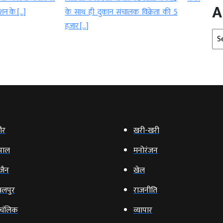
A
कान संचालक विक्रेता की 5
आज सुब
Arc
ौर
खरी-खरी
पाल
मनोरंजन
‍जैन
खेल
लपुर
राजनीति
चंलिक
व्‍यापार