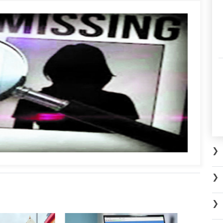
❯
❯
❯