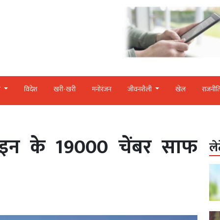
र
विदेश
खरी-खरी
मनोरंजन
जीवनशैली
खेल
राजनीत
 लाइन के 19000 चेंबर साफ
ले