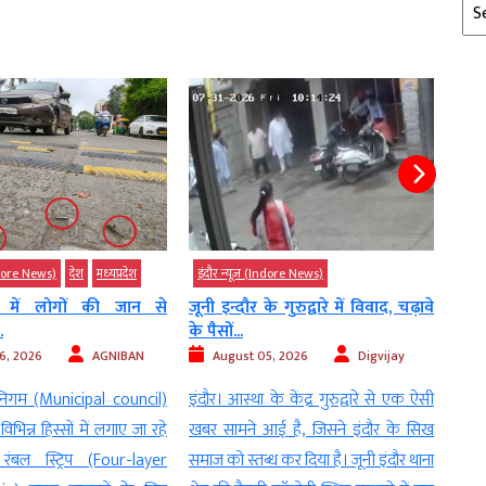
Arc
ndore News)
देश
मध्‍यप्रदेश
इंदौर न्यूज़ (Indore News)
इंदौर
में लोगों की जान से
जूनी इन्दौर के गुरुद्वारे में विवाद, चढ़ावे
इंदौर
के पैसों...
आरोप, 
, 2026
AGNIBAN
August 05, 2026
Digvijay
Au
िगम (Municipal council)
इंदौर। आस्था के केंद्र गुरुद्वारे से एक ऐसी
इंदौर।
िभिन्न हिस्सों में लगाए जा रहे
खबर सामने आई है, जिसने इंदौर के सिख
करीब 
बल स्ट्रिप (Four-layer
समाज को स्तब्ध कर दिया है। जूनी इंदौर थाना
मामला