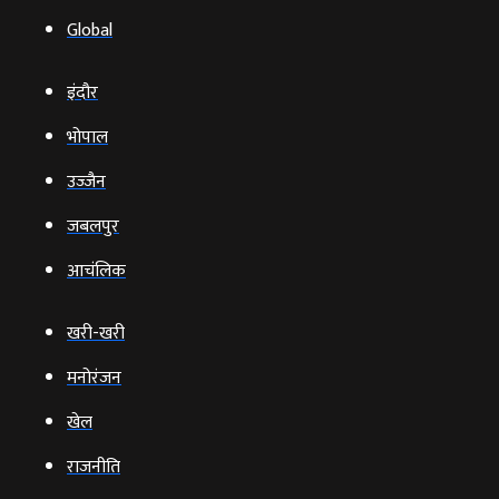
Global
इंदौर
भोपाल
उज्‍जैन
जबलपुर
आचंलिक
खरी-खरी
मनोरंजन
खेल
राजनीति