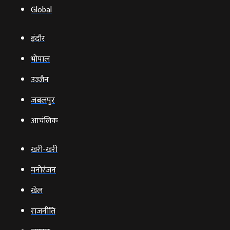
Global
इंदौर
भोपाल
उज्‍जैन
जबलपुर
आचंलिक
खरी-खरी
मनोरंजन
खेल
राजनीति