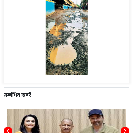
सम्बंधित ख़बरें