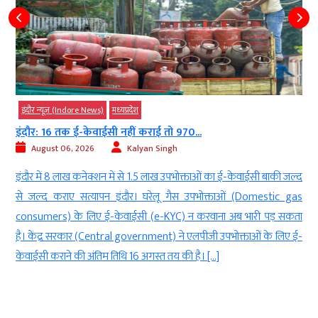
इंदौर न्यूज़ (Indore News)
मध्‍यप्रदेश
इंदौर: 16 तक ई-केवाईसी नहीं कराई तो 970...
August 06, 2026
Kalyan Singh
च
इंदौर में 8 लाख कनेक्शन में से 1.5 लाख उपभोक्ताओं का ई-केवाईसी बाकी जल्द
ज
से जल्द कराए सत्यापन इंदौर। घरेलू गैस उपभोक्ताओं (Domestic gas
ी
consumers) के लिए ई-केवाईसी (e-KYC) न करवाना अब भारी पड़ सकता
ो
है। केंद्र सरकार (Central government) ने एलपीजी उपभोक्ताओं के लिए ई-
केवाईसी कराने की अंतिम तिथि 16 अगस्त तय की है। […]