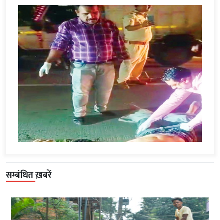
सम्बंधित ख़बरें