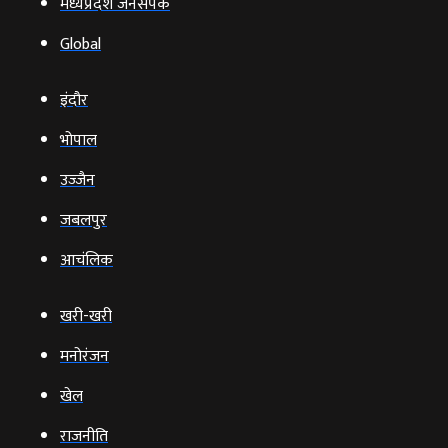
मध्यप्रदेश जनसंपर्क
Global
इंदौर
भोपाल
उज्‍जैन
जबलपुर
आचंलिक
खरी-खरी
मनोरंजन
खेल
राजनीति