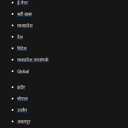
ई‑पेपर
बड़ी खबर
मध्‍यप्रदेश
देश
विदेश
मध्यप्रदेश जनसंपर्क
Global
इंदौर
भोपाल
उज्‍जैन
जबलपुर