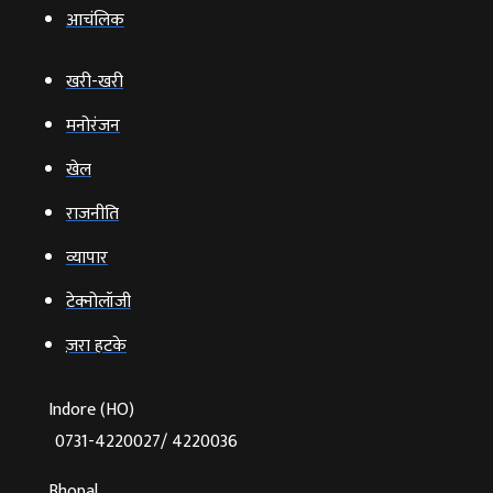
आचंलिक
खरी-खरी
मनोरंजन
खेल
राजनीति
व्‍यापार
टेक्‍नोलॉजी
ज़रा हटके
Indore (HO)
0731-4220027/ 4220036
Bhopal