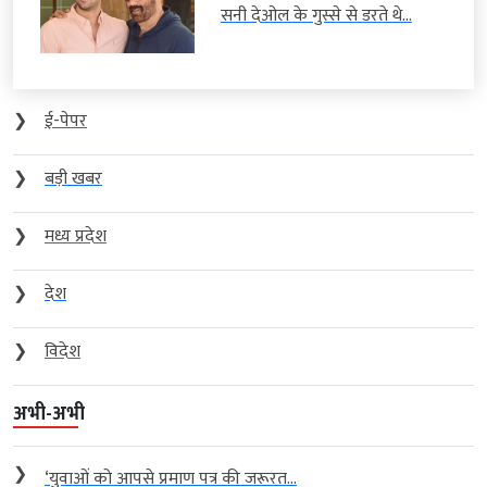
सनी देओल के गुस्से से डरते थे...
❯
ई-पेपर
❯
बड़ी खबर
❯
मध्य प्रदेश
❯
देश
❯
विदेश
अभी-अभी
❯
‘युवाओं को आपसे प्रमाण पत्र की जरूरत...