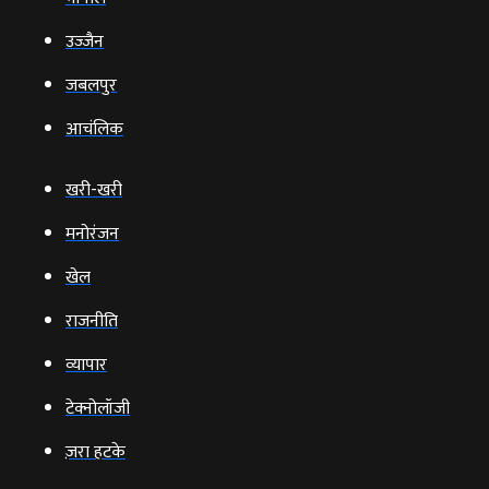
उज्‍जैन
जबलपुर
आचंलिक
खरी-खरी
मनोरंजन
खेल
राजनीति
व्‍यापार
टेक्‍नोलॉजी
ज़रा हटके