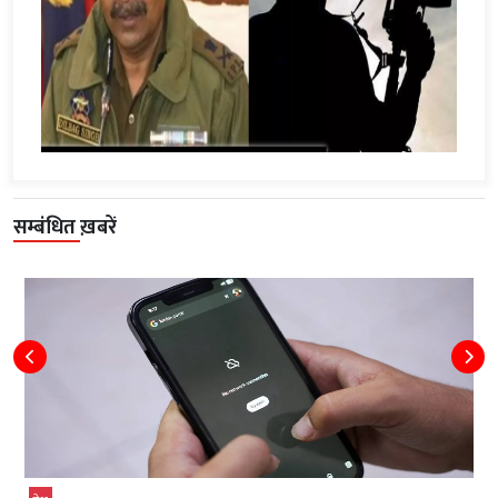
सम्बंधित ख़बरें