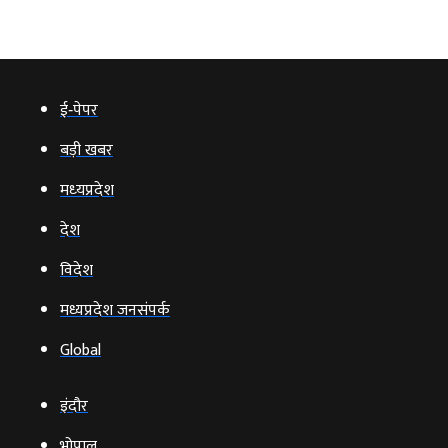
ई‑पेपर
बड़ी खबर
मध्‍यप्रदेश
देश
विदेश
मध्यप्रदेश जनसंपर्क
Global
इंदौर
भोपाल