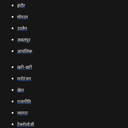
इंदौर
भोपाल
उज्‍जैन
जबलपुर
आचंलिक
खरी-खरी
मनोरंजन
खेल
राजनीति
व्‍यापार
टेक्‍नोलॉजी