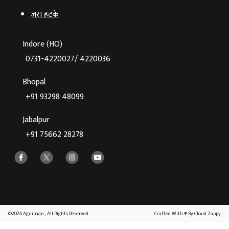
ज़रा हटके
Indore (HO)
0731-4220027/ 4220036
Bhopal
+91 93298 48099
Jabalpur
+91 75662 28278
©2026 Agnibaan , All Rights Reserved
Crafted With
♥
By Cloud Zappy