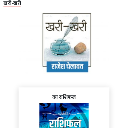
खरी-खरी
का राशिफल