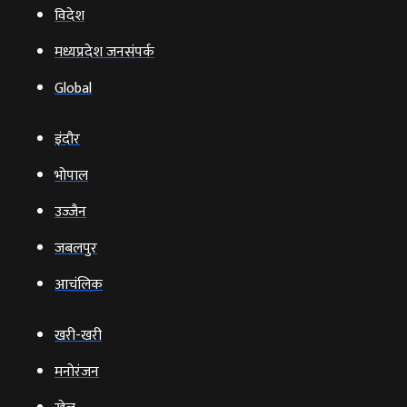
विदेश
मध्यप्रदेश जनसंपर्क
Global
इंदौर
भोपाल
उज्‍जैन
जबलपुर
आचंलिक
खरी-खरी
मनोरंजन