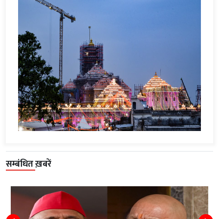
सम्बंधित ख़बरें