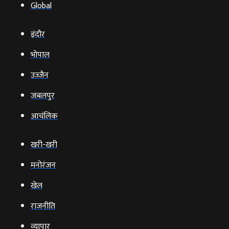
Global
इंदौर
भोपाल
उज्‍जैन
जबलपुर
आचंलिक
खरी-खरी
मनोरंजन
खेल
राजनीति
व्‍यापार