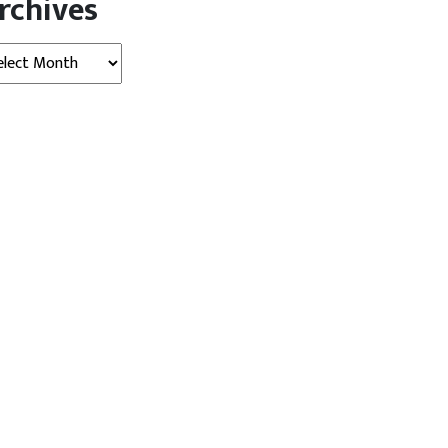
rchives
hives
 न्यूज़ (Indore News)
इंदौर न्यूज़ (Indore News)
मध्‍यप्रदेश