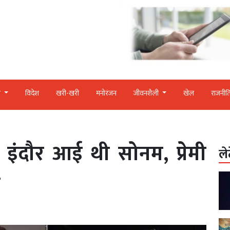
र
विदेश
खरी-खरी
मनोरंजन
जीवनशैली
खेल
राजनीत
 इंदौर आई थी सोनम, प्रेमी
ले
त